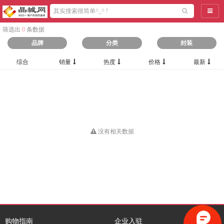
导航
筛选出
0
条数据
品牌
分类
封装
综合
销量
热度
价格
最新
没有相关数据
购物指南
企业入驻