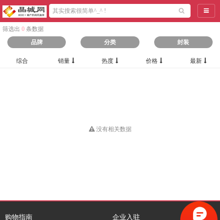
导航
筛选出
0
条数据
品牌
分类
封装
综合
销量
热度
价格
最新
没有相关数据
购物指南
企业入驻